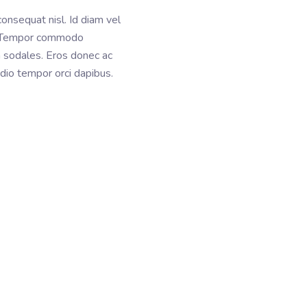
onsequat nisl. Id diam vel
d. Tempor commodo
im sodales. Eros donec ac
odio tempor orci dapibus.