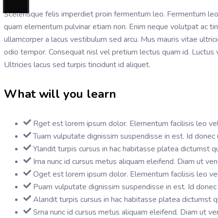
Scelerisque felis imperdiet proin fermentum leo. Fermentum leo v
quam elementum pulvinar etiam non. Enim neque volutpat ac t
ullamcorper a lacus vestibulum sed arcu. Mus mauris vitae ultric
odio tempor. Consequat nisl vel pretium lectus quam id. Luctus v
Ultricies lacus sed turpis tincidunt id aliquet.
What will you learn
Rget est lorem ipsum dolor. Elementum facilisis leo vel 
Tuam vulputate dignissim suspendisse in est. Id donec ul
Ylandit turpis cursus in hac habitasse platea dictumst q
Irna nunc id cursus metus aliquam eleifend. Diam ut ven
Oget est lorem ipsum dolor. Elementum facilisis leo vel 
Puam vulputate dignissim suspendisse in est. Id donec u
Alandit turpis cursus in hac habitasse platea dictumst q
Srna nunc id cursus metus aliquam eleifend. Diam ut ven