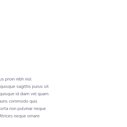
s proin nibh nisl
quisque sagittis purus sit
 quisque id diam vel quam.
 mauris commodo quis
 porta non pulvinar neque
Ultrices neque ornare