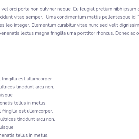
el orci porta non pulvinar neque. Eu feugiat pretium nibh ipsum c
incidunt vitae semper. Urna condimentum mattis pellentesque i
ies leo integer. Elementum curabitur vitae nunc sed velit digniss
enenatis lectus magna fringilla urna porttitor rhoncus. Donec ac 
fringilla est ullamcorper
trices tincidunt arcu non.
uisque.
enatis tellus in metus.
fringilla est ullamcorper.
ltrices tincidunt arcu non.
uisque.
enatis tellus in metus.