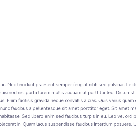
c. Nec tincidunt praesent semper feugiat nibh sed pulvinar. Lectu
ismod nisi porta lorem mollis aliquam ut porttitor leo. Dictumst 
s. Enim facilisis gravida neque convallis a cras. Quis varius quam
nim nunc faucibus a pellentesque sit amet porttitor eget. Sit amet
 habitasse. Sed libero enim sed faucibus turpis in eu. Leo vel orci
t placerat in. Quam lacus suspendisse faucibus interdum posuere. 