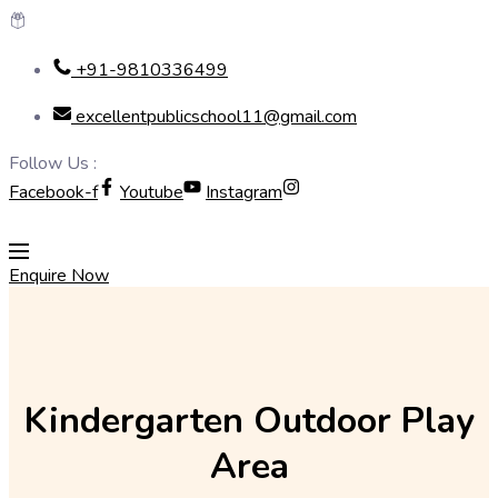
Skip
+91-9810336499
to
content
excellentpublicschool11@gmail.com
Follow Us :
Facebook-f
Youtube
Instagram
Enquire Now
Kindergarten Outdoor Play
Area