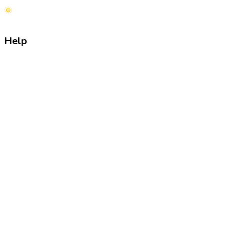
Help
Contact Us
Rule & Regulation