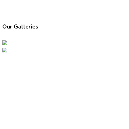
Our Galleries
07947149286