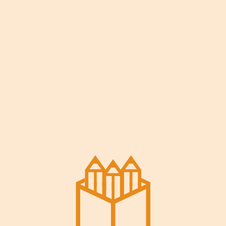
neque laoreet suspendisse. Tincidunt
dui ut ornare lectus sit amet est
placerat in. Quam lacus suspendisse
faucibus interdum posuere. Ultrices
neque ornare aenean euismod
elementum nisi.
Scelerisque felis imperdiet proin
fermentum leo. Fermentum leo vel orci
porta non pulvinar neque. Eu feugiat
pretium nibh ipsum consequat nisl. Id
diam vel quam elementum pulvinar
etiam non. Enim neque volutpat ac
tincidunt vitae semper. Urna
condimentum mattis pellentesque id.
Tempor commodo ullamcorper a lacus
vestibulum sed arcu. Mus mauris vitae
ultricies leo integer. Elementum