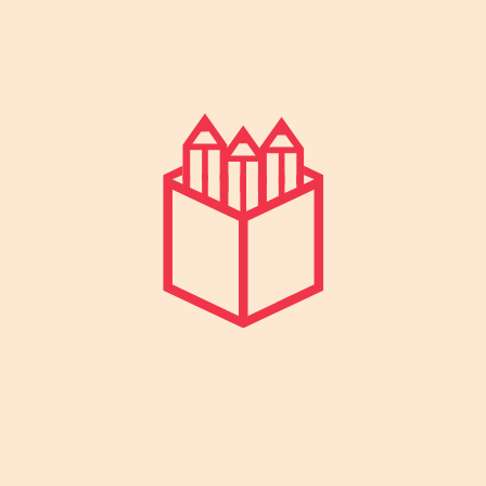
bibendum enim facilisis. A
scelerisque purus semper eget duis
at tellus. Viverra ipsum nunc aliquet
bibendum enim facilisis gravida
neque. Natoque penatibus et
magnis dis parturient montes.
Dolor morbi non arcu risus quis
varius. Pellentesque nec nam
aliquam sem et tortor consequat id
porta. Varius duis at consectetur
lorem donec massa sapien.
At tempor commodo ullamcorper a
lacus vestibulum. Mauris augue
neque gravida in fermentum et.