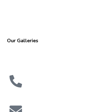
Our Galleries
07947149286