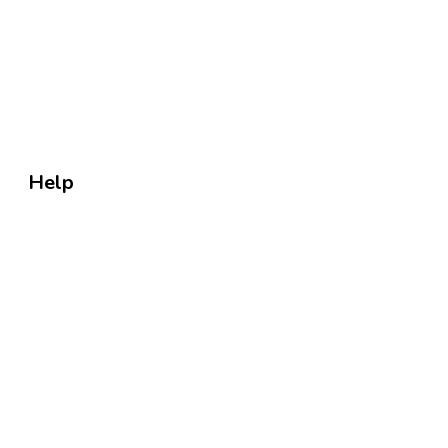
About Us
Director’s Message
News & Events
Facilities
Help
Contact Us
Rule & Regulation