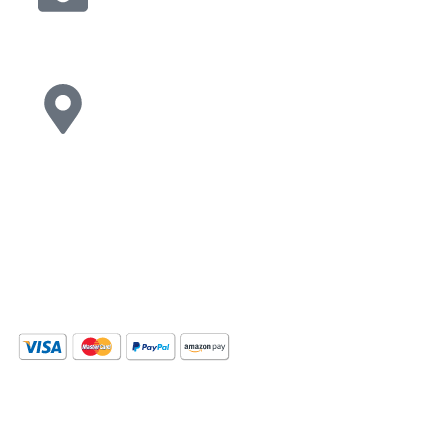
excellentpublicschool11@gmail.com
A/65 street no. 2 ganga vihar, Delhi,
India, Delhi
© Copyright 2026 Excellent Public
School All Rights Reserved
Privacy Policy Terms
Conditions